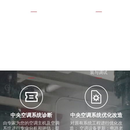
计与施工；洁净车间效果不理
想问题诊断


新旧机拆卸更换
生产设备冷却降温
无法整机搬运的各种场合如：
注塑机模具冷却配套冷水机、
地下室、车间、屋面等；低能
油压泵冷却冷却塔计算选型；
耗新机组更替高耗能的旧机组
冷水机、冷却塔、循环水泵安
装与调试


中央空调系统诊断
中央空调系统优化改造
由专家为您的空调主机及空调
对原有系统工程进行优化改
系统进行专业分析和评估；提
造； 空调设备更新；电路老