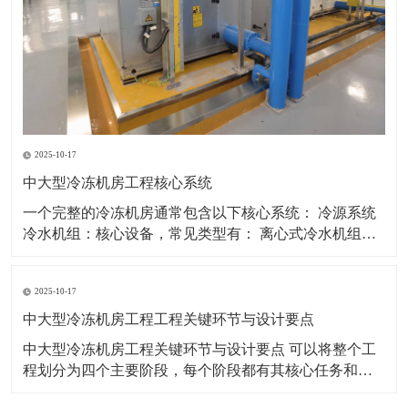
2025-10-17
中大型冷冻机房工程核心系统
一个完整的冷冻机房通常包含以下核心系统： 冷源系统
冷水机组：核心设备，常见类型有： 离心式冷水机组：
适用于大冷量场合，能效高，是大型机房首选。 螺杆式
冷水机组：适用于中大型场合，调节范围广，可靠性
2025-10-17
高。 磁悬浮离心机组：新兴技术，无油运行，部分负荷
能效极高，噪声振动小。 热回收机组：
中大型冷冻机房工程工程关键环节与设计要点
中大型冷冻机房工程关键环节与设计要点 可以将整个工
程划分为四个主要阶段，每个阶段都有其核心任务和必
须遵循的设计要点。 第一阶段：规划与设计前期 这是工