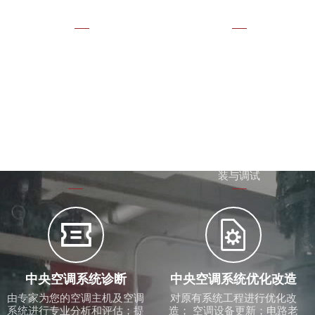
计与施工；洁净车间效果不理
想问题诊断


新旧机拆卸更换
生产设备冷却降温
无法整机搬运的各种场合如：
注塑机模具冷却配套冷水机、
地下室、车间、屋面等；低能
油压泵冷却冷却塔计算选型；
耗新机组更替高耗能的旧机组
冷水机、冷却塔、循环水泵安
装与调试


中央空调系统诊断
中央空调系统优化改造
由专家为您的空调主机及空调
对原有系统工程进行优化改
系统进行专业分析和评估；提
造； 空调设备更新；电路老