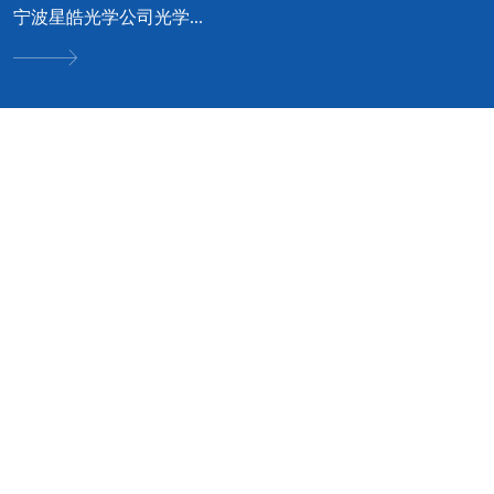
宁波星皓光学公司光学...
可立服务 • 我专业 • 您安心
好工艺成就好品质 · 好品质才有好口碑


空调设计方案咨询
净化空调优化与设计方
无论您是工厂、酒店、商场、
案
别墅；我们都可根据您的实际
情况，为您提供中央空调选
普通空调改成净化空调方案规
型、品牌等
划；新建车间净化空调方案设