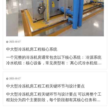
2025-10-17
中大型冷冻机房工程核心系统
一个完整的冷冻机房通常包含以下核心系统： 冷源系统
冷水机组：核心设备，常见类型有： 离心式冷水机组：
适用于大冷量场合，能效高，是大型机房首选。 螺杆式
冷水机组：适用于中大型场合，调节范围广，可靠性
2025-10-17
高。 磁悬浮离心机组：新兴技术，无油运行，部分负荷
能效极高，噪声振动小。 热回收机组：
中大型冷冻机房工程工程关键环节与设计要点
中大型冷冻机房工程关键环节与设计要点 可以将整个工
程划分为四个主要阶段，每个阶段都有其核心任务和必
须遵循的设计要点。 第一阶段：规划与设计前期 这是工