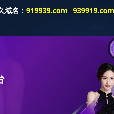
首页
关于我们
工程案例
产品中心
新闻中心
东莞中央开云o