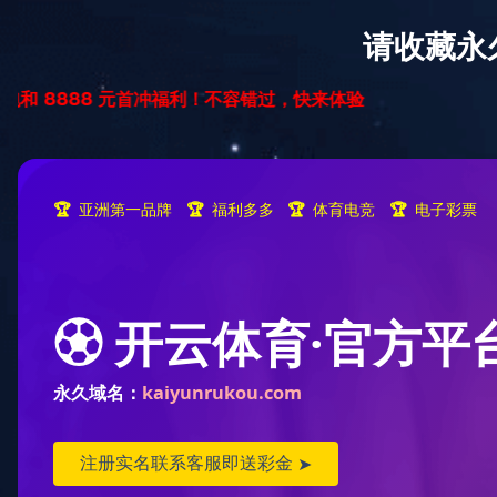
可立机电工程
KELI INGENIERÍA ELECTROMECÁNICA
