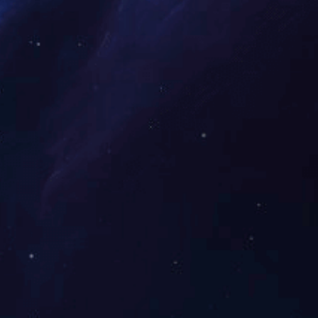
关于我们
工程案例
公司简介
净化工程
企业文化
中央开云online(中国
服务流程
多联机工程
企业形象
节能改造工程
合作品牌
热水工程
开云online(中国)