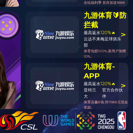
开云online(中
牌
国)