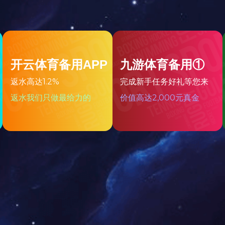
格力
[返回栏目首页]
[上一页:开利]
[下一页:暂无]