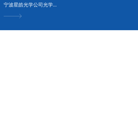
宁波星皓光学公司光学...
可立服务 • 我专业 • 您安心
好工艺成就好品质 · 好品质才有好口碑


空调设计方案咨询
净化空调优化与设计方
无论您是工厂、酒店、商场、
案
别墅；我们都可根据您的实际
情况，为您提供中央空调选
普通空调改成净化空调方案规
型、品牌等
划；新建车间净化空调方案设