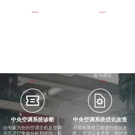
计与施工；洁净车间效果不理
想问题诊断


新旧机拆卸更换
生产设备冷却降温
无法整机搬运的各种场合如：
注塑机模具冷却配套冷水机、
地下室、车间、屋面等；低能
油压泵冷却冷却塔计算选型；
耗新机组更替高耗能的旧机组
冷水机、冷却塔、循环水泵安
装与调试


中央空调系统诊断
中央空调系统优化改造
由专家为您的空调主机及空调
对原有系统工程进行优化改
系统进行专业分析和评估；提
造； 空调设备更新；电路老