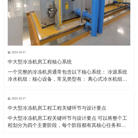
2025-10-17
中大型冷冻机房工程核心系统
一个完整的冷冻机房通常包含以下核心系统： 冷源系统
冷水机组：核心设备，常见类型有： 离心式冷水机组：
适用于大冷量场合，能效高，是大型机房首选。 螺杆式
冷水机组：适用于中大型场合，调节范围广，可靠性
2025-10-17
高。 磁悬浮离心机组：新兴技术，无油运行，部分负荷
能效极高，噪声振动小。 热回收机组：
中大型冷冻机房工程工程关键环节与设计要点
中大型冷冻机房工程关键环节与设计要点 可以将整个工
程划分为四个主要阶段，每个阶段都有其核心任务和必
须遵循的设计要点。 第一阶段：规划与设计前期 这是工