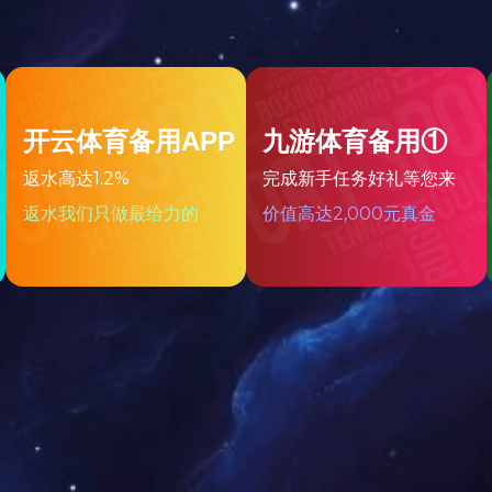
美的
[返回栏目首页]
[上一页:日立]
[下一页:开利]