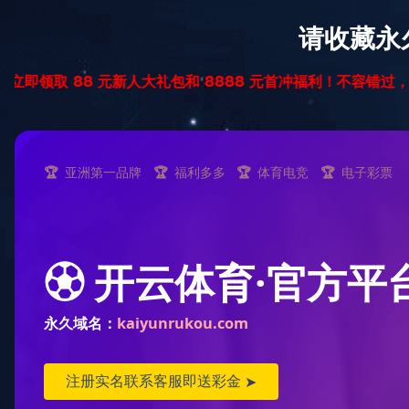
可立机电工程
KELI INGENIERÍA ELECTROMECÁNICA
