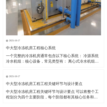
2025-10-17
中大型冷冻机房工程核心系统
一个完整的冷冻机房通常包含以下核心系统： 冷源系统
冷水机组：核心设备，常见类型有： 离心式冷水机组：
适用于大冷量场合，能效高，是大型机房首选。 螺杆式
冷水机组：适用于中大型场合，调节范围广，可靠性
2025-10-17
高。 磁悬浮离心机组：新兴技术，无油运行，部分负荷
能效极高，噪声振动小。 热回收机组：
中大型冷冻机房工程工程关键环节与设计要点
中大型冷冻机房工程关键环节与设计要点 可以将整个工
程划分为四个主要阶段，每个阶段都有其核心任务和必
须遵循的设计要点。 第一阶段：规划与设计前期 这是工