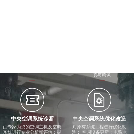
计与施工；洁净车间效果不理
想问题诊断


新旧机拆卸更换
生产设备冷却降温
无法整机搬运的各种场合如：
注塑机模具冷却配套冷水机、
地下室、车间、屋面等；低能
油压泵冷却冷却塔计算选型；
耗新机组更替高耗能的旧机组
冷水机、冷却塔、循环水泵安
装与调试


中央空调系统诊断
中央空调系统优化改造
由专家为您的空调主机及空调
对原有系统工程进行优化改
系统进行专业分析和评估；提
造； 空调设备更新；电路老