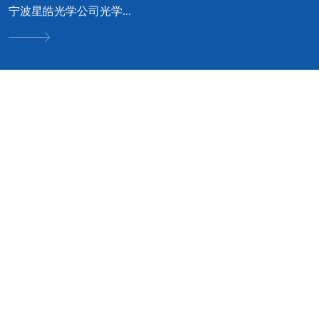
宁波星皓光学公司光学...
可立服务 • 我专业 • 您安心
好工艺成就好品质 · 好品质才有好口碑


空调设计方案咨询
净化空调优化与设计方
无论您是工厂、酒店、商场、
案
别墅；我们都可根据您的实际
情况，为您提供中央空调选
普通空调改成净化空调方案规
型、品牌等
划；新建车间净化空调方案设