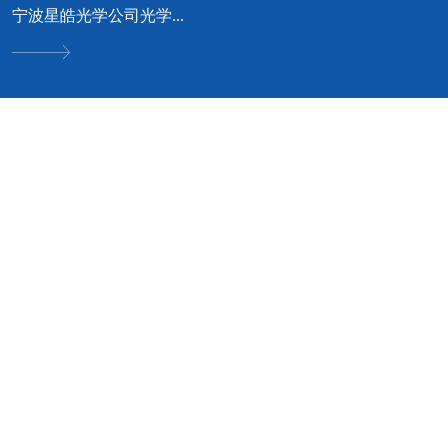
宁波星皓光学公司光学...
可立服务 • 我专业 • 您安心
好工艺成就好品质 · 好品质才有好口碑


空调设计方案咨询
净化空调优化与设计方
无论您是工厂、酒店、商场、
案
别墅；我们都可根据您的实际
情况，为您提供中央空调选
普通空调改成净化空调方案规
型、品牌等
划；新建车间净化空调方案设