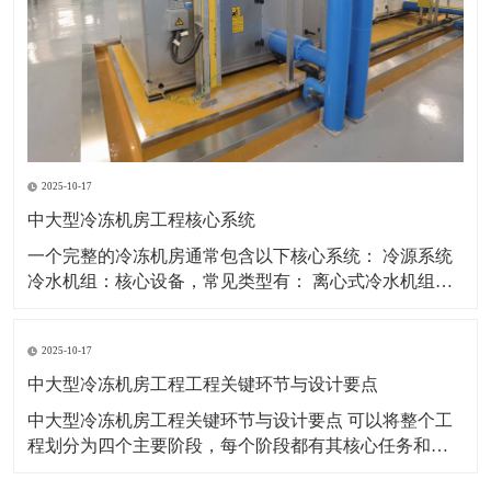
2025-10-17
中大型冷冻机房工程核心系统
一个完整的冷冻机房通常包含以下核心系统： 冷源系统
冷水机组：核心设备，常见类型有： 离心式冷水机组：
适用于大冷量场合，能效高，是大型机房首选。 螺杆式
冷水机组：适用于中大型场合，调节范围广，可靠性
2025-10-17
高。 磁悬浮离心机组：新兴技术，无油运行，部分负荷
能效极高，噪声振动小。 热回收机组：
中大型冷冻机房工程工程关键环节与设计要点
中大型冷冻机房工程关键环节与设计要点 可以将整个工
程划分为四个主要阶段，每个阶段都有其核心任务和必
须遵循的设计要点。 第一阶段：规划与设计前期 这是工