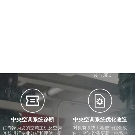
计与施工；洁净车间效果不理
想问题诊断


新旧机拆卸更换
生产设备冷却降温
无法整机搬运的各种场合如：
注塑机模具冷却配套冷水机、
地下室、车间、屋面等；低能
油压泵冷却冷却塔计算选型；
耗新机组更替高耗能的旧机组
冷水机、冷却塔、循环水泵安
装与调试


中央空调系统诊断
中央空调系统优化改造
由专家为您的空调主机及空调
对原有系统工程进行优化改
系统进行专业分析和评估；提
造； 空调设备更新；电路老