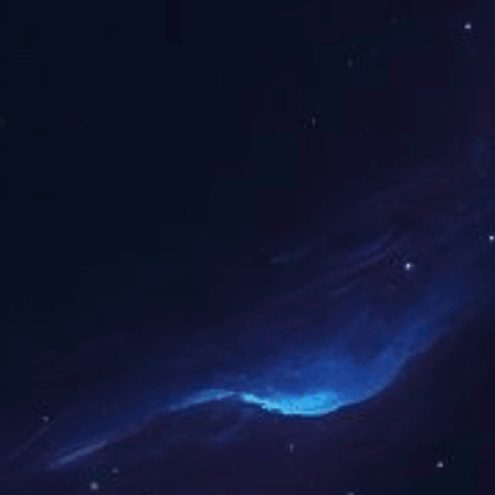
相关产品指引
风淋室