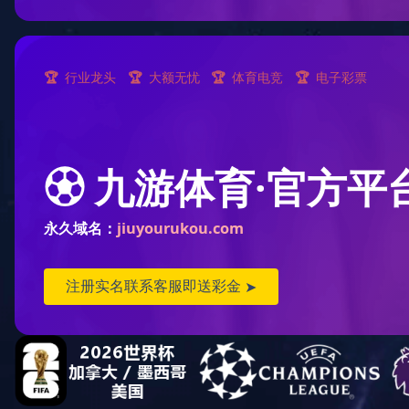
您的位置:
首页
->
产品中心
->
组合风柜
->
风淋室
离心开云登陆入口
螺杆开云登陆入口
模块开云登