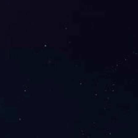
产品中心
新闻动态
离心开云登陆入口
公司动态
)
螺杆开云登陆入口
行业动态
模块开云登陆入口
常见问题
多联机
水冷柜
天花机
组合风柜
风机盘管
更多 >>