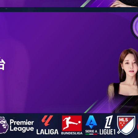
陆入口
多联机
水冷柜
风淋室
组合风柜，又称为组合式空调处理开云登陆
处理开云登陆入口，是一种集成了多种功能