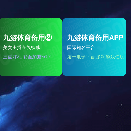
8008 9097/韦先生