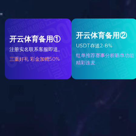
42.
关于“净化开云online(中
43.
工程案例-开云登陆入口
44.
中央开云online(中国)-
45.
多联机工程-开云登陆入口
46.
风柜-[可立机电工程]专
47.
海王星辰集团总部大楼-
48.
工程案例-开云登陆入口
49.
主机拆零运输组装-开云登
50.
光学净化车间的环境要求
51.
节能改造工程-开云登陆入
52.
中央空调节能改造使用的
53.
家用中央空调的安装方法
54.
常见问题-[开云登陆入口
55.
会议室-开云登陆入口
56.
空气净化工程,净化工程施
57.
约克模块开云登陆入口-[
58.
机电设备节能改造工程包
59.
工程案例-开云登陆入口
60.
开利-开云登陆入口
61.
欧科-开云登陆入口
62.
常见问题-[开云登陆入口