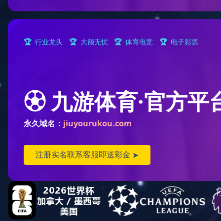
21.
英纳法集团全自动天窗生
22.
红星美凯龙阳春店-开云登
23.
公司动态-[开云登陆入口
24.
行业动态-[开云登陆入口
25.
工程案例-开云登陆入口
26.
工程案例-开云登陆入口
27.
英纳法集团-开云登陆入口
28.
开云online(中国)-[
29.
工程案例-开云登陆入口
30.
中央开云online(中国)
31.
热水工程-开云登陆入口
32.
红星美凯龙商场节能改造
33.
​无尘车间工程优缺点有哪
34.
凯融光学-开云登陆入口
35.
净化开云online(中国)
36.
浅谈中央空调安装常识-
37.
净化工程的净化方式有哪
38.
办公区域-开云登陆入口
39.
办公区域内景-开云登陆入
40.
节能改造工程的改造方式
41.
接待室-开云登陆入口