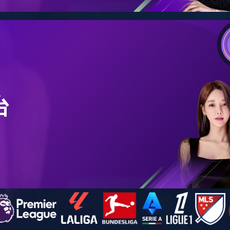
产车间-开云登陆入口
陆入口
]-丰富的净化车间工程设计及施工经验
]-丰富的净化车间工程设计及施工经验
开云登陆入口]-丰富的净化车间工程设计及施工经验
,中大型冷冻机房工程,多联机工程-开云登陆入口
-开云登陆入口
些？-开云登陆入口
_洁净|净化|无尘车间工程-开云登陆入口
开云登陆入口
些？-开云登陆入口
口
-开云登陆入口