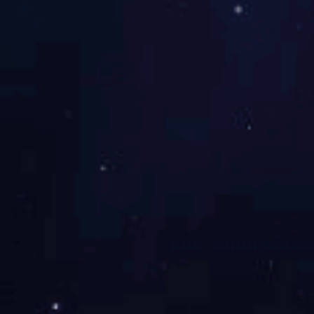
149.
中央空调工作原理 中央
150.
特灵离心开云登陆入口-
151.
无尘车间净化工程,车间
152.
邦盛表业-开云登陆入口
153.
约克离心开云登陆入口-
154.
公司办公室-开云登陆入
155.
东莞净化工程的几大特点
156.
风淋室-[可立机电工程]
157.
FFU自净器-[可立机电
158.
净化车间工程,10万级净
159.
环美公司7000平方万级
160.
工程案例-开云登陆入口
161.
七种空调风口的分类与用
162.
净化工程-开云登陆入口
163.
风柜销售-[可立机电工程
164.
宁波星皓光学公司光学生
165.
节能减排改造,无尘车间
166.
中央空调安装步骤详细解
167.
空气净化工程,净化工程
168.
中央空调型号VRV、VA
169.
工程案例-开云登陆入口