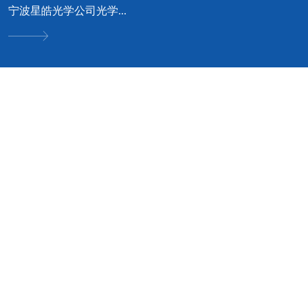
宁波星皓光学公司光学...
可立服务 • 我专业 • 您安心
好工艺成就好品质 · 好品质才有好口碑


空调设计方案咨询
净化空调优化与设计方
无论您是工厂、酒店、商场、
案
别墅；我们都可根据您的实际
情况，为您提供中央空调选
普通空调改成净化空调方案规
型、品牌等
划；新建车间净化空调方案设