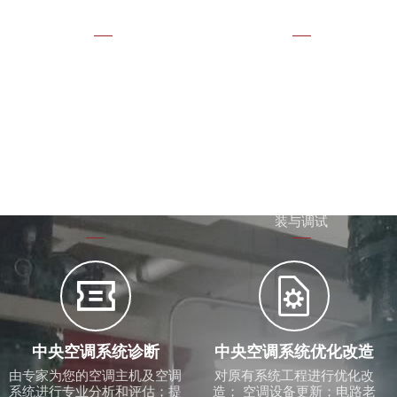
计与施工；洁净车间效果不理
想问题诊断


新旧机拆卸更换
生产设备冷却降温
无法整机搬运的各种场合如：
注塑机模具冷却配套冷水机、
地下室、车间、屋面等；低能
油压泵冷却冷却塔计算选型；
耗新机组更替高耗能的旧机组
冷水机、冷却塔、循环水泵安
装与调试


中央空调系统诊断
中央空调系统优化改造
由专家为您的空调主机及空调
对原有系统工程进行优化改
系统进行专业分析和评估；提
造； 空调设备更新；电路老