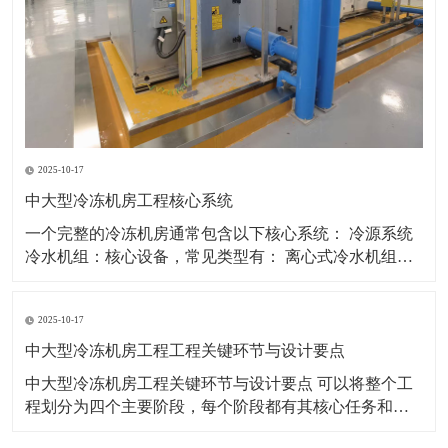
2025-10-17
中大型冷冻机房工程核心系统
一个完整的冷冻机房通常包含以下核心系统： 冷源系统
冷水机组：核心设备，常见类型有： 离心式冷水机组：
适用于大冷量场合，能效高，是大型机房首选。 螺杆式
冷水机组：适用于中大型场合，调节范围广，可靠性
2025-10-17
高。 磁悬浮离心机组：新兴技术，无油运行，部分负荷
能效极高，噪声振动小。 热回收机组：
中大型冷冻机房工程工程关键环节与设计要点
中大型冷冻机房工程关键环节与设计要点 可以将整个工
程划分为四个主要阶段，每个阶段都有其核心任务和必
须遵循的设计要点。 第一阶段：规划与设计前期 这是工