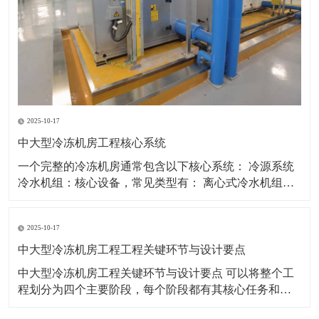
2025-10-17
中大型冷冻机房工程核心系统
一个完整的冷冻机房通常包含以下核心系统： 冷源系统
冷水机组：核心设备，常见类型有： 离心式冷水机组：
适用于大冷量场合，能效高，是大型机房首选。 螺杆式
冷水机组：适用于中大型场合，调节范围广，可靠性
2025-10-17
高。 磁悬浮离心机组：新兴技术，无油运行，部分负荷
能效极高，噪声振动小。 热回收机组：
中大型冷冻机房工程工程关键环节与设计要点
中大型冷冻机房工程关键环节与设计要点 可以将整个工
程划分为四个主要阶段，每个阶段都有其核心任务和必
须遵循的设计要点。 第一阶段：规划与设计前期 这是工