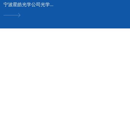
宁波星皓光学公司光学...
可立服务 • 我专业 • 您安心
好工艺成就好品质 · 好品质才有好口碑


空调设计方案咨询
净化空调优化与设计方
无论您是工厂、酒店、商场、
案
别墅；我们都可根据您的实际
情况，为您提供中央空调选
普通空调改成净化空调方案规
型、品牌等
划；新建车间净化空调方案设