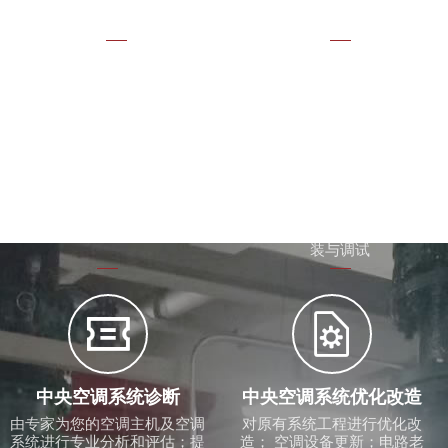
计与施工；洁净车间效果不理
想问题诊断


新旧机拆卸更换
生产设备冷却降温
无法整机搬运的各种场合如：
注塑机模具冷却配套冷水机、
地下室、车间、屋面等；低能
油压泵冷却冷却塔计算选型；
耗新机组更替高耗能的旧机组
冷水机、冷却塔、循环水泵安
装与调试


中央空调系统诊断
中央空调系统优化改造
由专家为您的空调主机及空调
对原有系统工程进行优化改
系统进行专业分析和评估；提
造； 空调设备更新；电路老